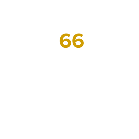
Servis 66 zemí
s inovativními