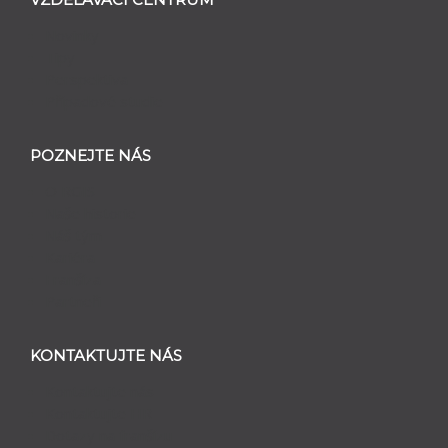
Novinky
Tipy
Perspektiva
Případové studie
POZNEJTE NÁS
O RGIS
Naše historie
Náš tým
Kariéra
Franšíza
Partneři
KONTAKTUJTE NÁS
Kontaktujte nás
Kontaktujte HR
Dotazy na franšízu