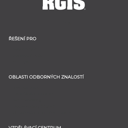
ŘEŠENÍ PRO
Maloobchod
Zdravotní péče
Průmysl
OBLASTI ODBORNÝCH ZNALOSTÍ
Inventarizace
Uspořádání prodejen
Merchandising
Dodavatelský řetězec
Označování hmotného majetku
VZDĚLÁVACÍ CENTRUM