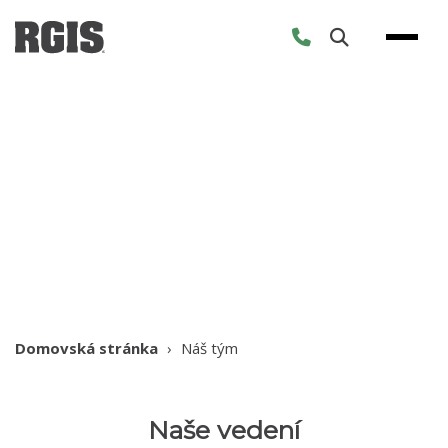
Skip
to
content
Náš tým
Domovská stránka
›
Náš tým
Naše vedení