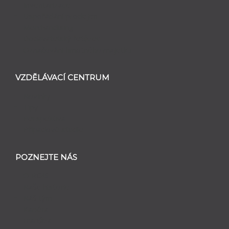
Inventarizace
Uspořádání prodejen
Merchandising
Dodavatelský řetězec
Označování hmotného majetku
VZDĚLÁVACÍ CENTRUM
Novinky
Tipy
Perspektiva
Případové studie
POZNEJTE NÁS
O RGIS
Naše historie
Náš tým
Kariéra
Franšíza