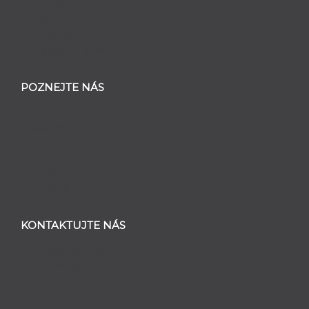
Novinky
Tipy
Perspektiva
Případové studie
POZNEJTE NÁS
O RGIS
Naše historie
Náš tým
Kariéra
Franšíza
Partneři
KONTAKTUJTE NÁS
Kontaktujte nás
Kontaktujte HR
Dotazy na franšízu