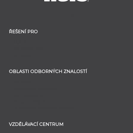
ŘEŠENÍ PRO
Maloobchod
Zdravotní péče
Průmysl
OBLASTI ODBORNÝCH ZNALOSTÍ
Inventarizace
Uspořádání prodejen
Merchandising
Dodavatelský řetězec
Označování hmotného majetku
VZDĚLÁVACÍ CENTRUM