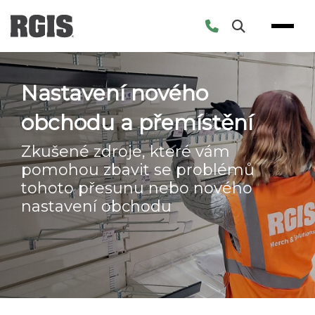
Skip
to
content
Nastavení nového
obchodu a přemístění
Zkušené zdroje, které vám
pomohou zbavit se problémů
tohoto přesunu nebo nového
nastavení obchodu