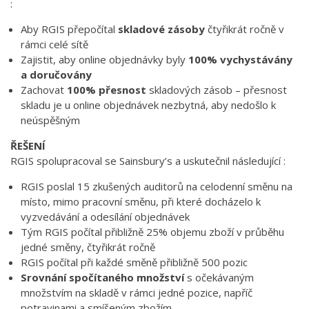
:
Aby RGIS přepočítal
skladové zásoby
čtyřikrát ročně v
rámci celé sítě
Zajistit, aby online objednávky byly
100% vychystávány
a doručovány
Zachovat
100% přesnost
skladových zásob – přesnost
skladu je u online objednávek nezbytná, aby nedošlo k
neúspěšným
ŘEŠENÍ
RGIS spolupracoval se Sainsbury’s a uskutečnil následující :
RGIS poslal 15 zkušených auditorů na celodenní směnu na
místo, mimo pracovní směnu, při které docházelo k
vyzvedávání a odesílání objednávek
Tým RGIS počítal přibližně 25% objemu zboží v průběhu
jedné směny, čtyřikrát ročně
RGIS počítal při každé směně přibližně 500 pozic
Srovnání spočítaného množství
s očekávaným
množstvím na skladě v rámci jedné pozice, napříč
potravinami a smíšeným zbožím