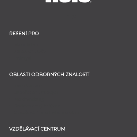
ŘEŠENÍ PRO
Maloobchod
Zdravotní péče
Průmysl
OBLASTI ODBORNÝCH ZNALOSTÍ
Inventarizace
Uspořádání prodejen
Merchandising
Dodavatelský řetězec
Označování hmotného majetku
VZDĚLÁVACÍ CENTRUM