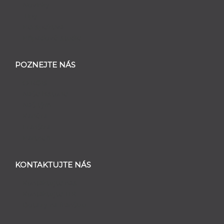
Novinky
Tipy
Perspektiva
Případové studie
POZNEJTE NÁS
O RGIS
Naše historie
Náš tým
Kariéra
Franšíza
Partneři
KONTAKTUJTE NÁS
Kontaktujte nás
Kontaktujte HR
Dotazy na franšízu