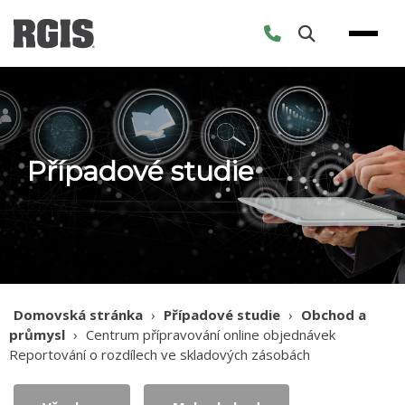
Skip
to
content
Případové studie
Domovská stránka
›
Případové studie
›
Obchod a
průmysl
›
Centrum přípravování online objednávek
Reportování o rozdílech ve skladových zásobách