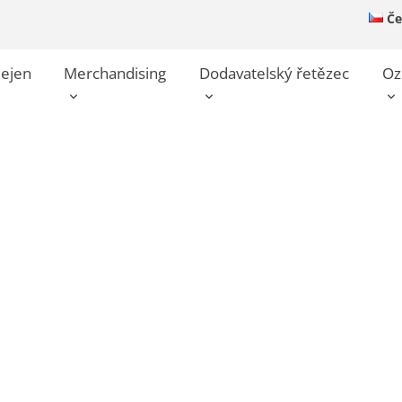
Če
dejen
Merchandising
Dodavatelský řetězec
Oz
e