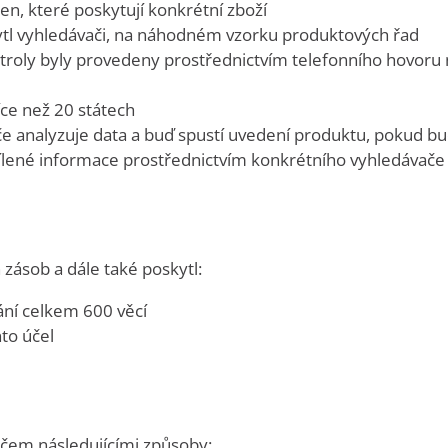
en, které poskytují konkrétní zboží
kytl vyhledávači, na náhodném vzorku produktových řad
troly byly provedeny prostřednictvím telefonního hovoru n
íce než 20 státech
e analyzuje data a buď spustí uvedení produktu, pokud b
 sdílené informace prostřednictvím konkrétního vyhledávače
 zásob a dále také poskytl:
ání celkem 600 věcí
to účel
ačem následujícími způsoby: