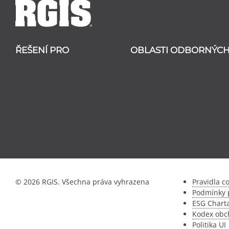
ŘEŠENÍ PRO
OBLASTI ODBORNÝCH
Maloobchod
Inventarizace
Zdravotní péče
Uspořádání prodejen
Průmysl
Merchandising
Dodavatelský řetězec
Označování hmotného
© 2026 RGIS. Všechna práva vyhrazena
Pravidla c
Podmínky p
ESG Chart
Kodex obch
Politika UI