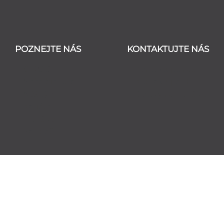
POZNEJTE NÁS
KONTAKTUJTE NÁS
O RGIS
Kontaktujte nás
Naše historie
Kontaktujte HR
Náš tým
Dotazy na franšízu
Kariéra
Franšíza
Partneři