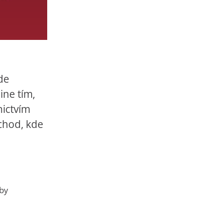
ede
ine tím,
nictvím
bchod, kde
aby