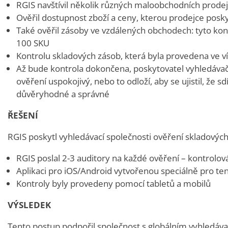
RGIS navštívil několik různých maloobchodních prodej
Ověřil dostupnost zboží a ceny, kterou prodejce pos
Také ověřil zásoby ve vzdálených obchodech: tyto kon
100 SKU
Kontrolu skladových zásob, která byla provedena ve v
Až bude kontrola dokončena, poskytovatel vyhledávač
ověření uspokojivý, nebo to odloží, aby se ujistil, že
důvěryhodné a správné
ŘEŠENÍ
RGIS poskytl vyhledávací společnosti ověření skladových
RGIS poslal 2-3 auditory na každé ověření – kontrolov
Aplikaci pro iOS/Android vytvořenou speciálně pro ten
Kontroly byly provedeny pomocí tabletů a mobilů
VÝSLEDEK
Tento postup podpořil společnost s globálním vyhledáv