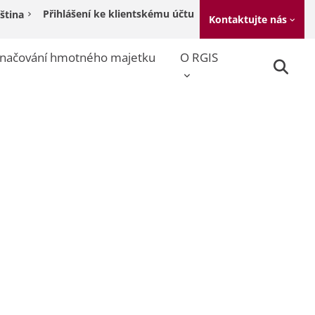
Přihlášení ke klientskému účtu
ština
Kontaktujte nás
načování hmotného majetku
O RGIS