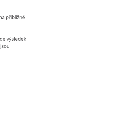
a přibližně
ude výsledek
 jsou