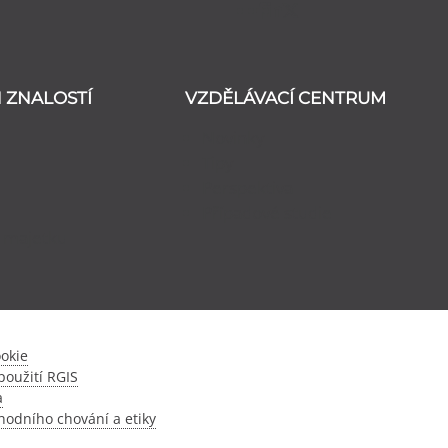
 ZNALOSTÍ
VZDĚLÁVACÍ CENTRUM
Novinky
Tipy
Perspektiva
Případové studie
 majetku
ookie
oužití RGIS
a
odního chování a etiky