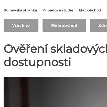
Domovská stránka
›
Případové studie
›
Maloobchod
›
Všechno
Maloobchod
Zdr
Ověření skladovýc
dostupnosti