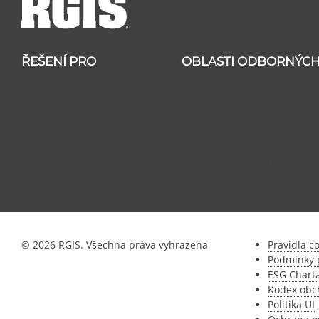
ŘEŠENÍ PRO
OBLASTI ODBORNÝCH
Maloobchod
Inventarizace
Zdravotní péče
Uspořádání prodejen
Průmysl
Merchandising
Dodavatelský řetězec
Označování hmotného
© 2026 RGIS. Všechna práva vyhrazena
Pravidla c
Podmínky p
ESG Chart
Kodex obch
Politika UI