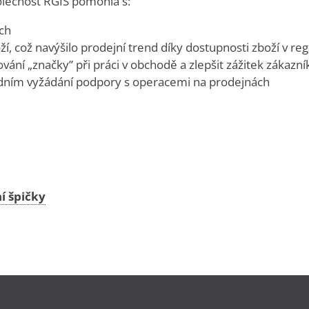
olečnost RGIS pomohla s:
ch
í, což navýšilo prodejní trend díky dostupnosti zboží v re
ní „značky” při práci v obchodě a zlepšit zážitek zákazní
dním vyžádání podpory s operacemi na prodejnách
í špičky