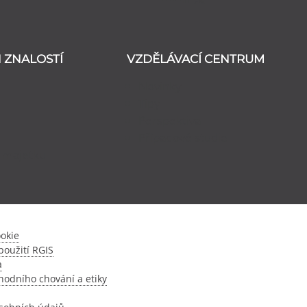
 ZNALOSTÍ
VZDĚLÁVACÍ CENTRUM
Novinky
Tipy
Perspektiva
Případové studie
 majetku
ookie
oužití RGIS
a
odního chování a etiky