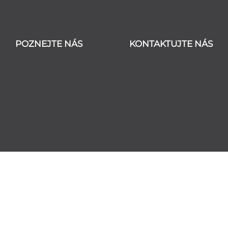
POZNEJTE NÁS
KONTAKTUJTE NÁS
O RGIS
Kontaktujte nás
Naše historie
Kontaktujte HR
Náš tým
Dotazy na franšízu
Kariéra
Franšíza
Partneři