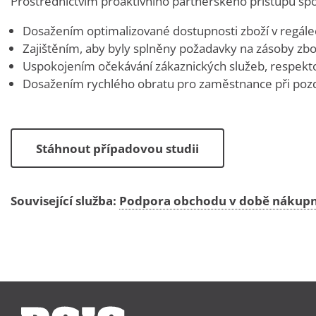
Prostřednictvím proaktivního partnerského přístupu sp
Dosažením optimalizované dostupnosti zboží v regále
Zajištěním, aby byly splněny požadavky na zásoby zbož
Uspokojením očekávání zákaznických služeb, respektová
Dosažením rychlého obratu pro zaměstnance při poz
Stáhnout případovou studii
Související služba:
Podpora obchodu v době nákupn