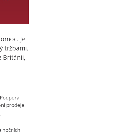
pomoc. Je
ý tržbami.
Británii,
. Podpora
ní prodeje.
:
a nočních