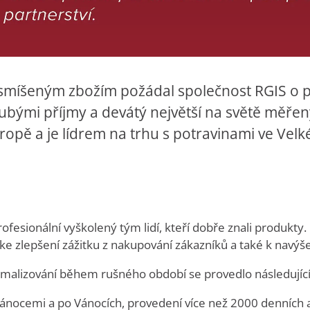
 smíšeným zbožím požádal společnost RGIS o 
rubými příjmy a devátý největší na světě měřen
opě a je lídrem na trhu s potravinami ve Velké 
fesionální vyškolený tým lidí, kteří dobře znali produkty
e zlepšení zážitku z nakupování zákazníků a také k navýše
aximalizování během rušného období se provedlo následující
ánocemi a po Vánocích, provedení více než 2000 denních 