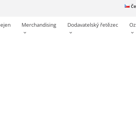
Če
dejen
Merchandising
Dodavatelský řetězec
Oz
e