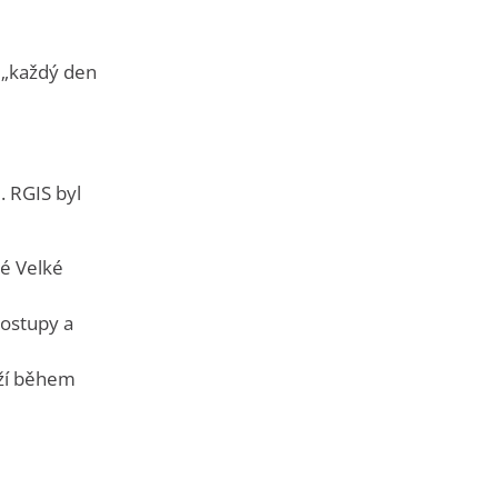
 „každý den
. RGIS byl
lé Velké
postupy a
oží během