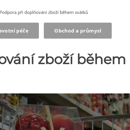
Podpora při doplňování zboží během svátků
avotní péče
Obchod a průmysl
ňování zboží během