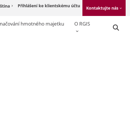
Přihlášení ke klientskému účtu
ština
Kontaktujte nás
načování hmotného majetku
O RGIS