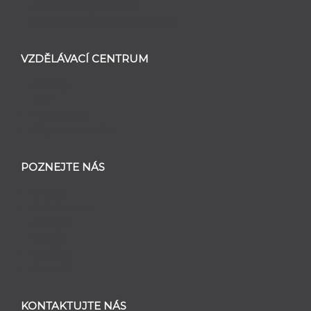
Dodavatelský řetězec
Označování hmotného majetku
VZDĚLÁVACÍ CENTRUM
Novinky
Tipy
Perspektiva
Případové studie
POZNEJTE NÁS
O RGIS
Naše historie
Náš tým
Kariéra
Franšíza
Partneři
KONTAKTUJTE NÁS