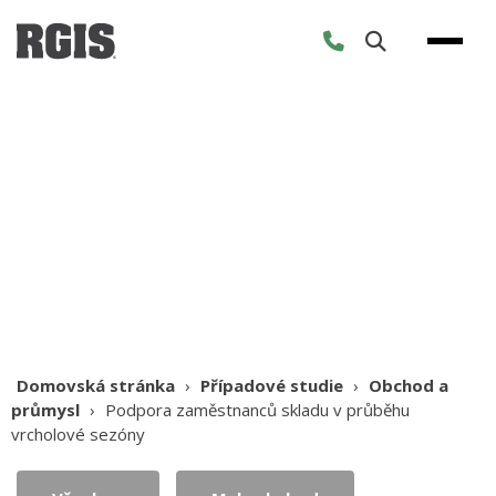
Skip
to
content
Případové studie
Domovská stránka
›
Případové studie
›
Obchod a
průmysl
›
Podpora zaměstnanců skladu v průběhu
vrcholové sezóny